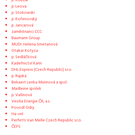
p. Kobzai
p. Leova
p. Stokowski
p. Kořenovský
p. Jancarová
zaměstnanci CCC
Baumann Group
MUDr. Helena Smetanová
Otakar Kotyza
p. Sedláčková
Kadeřnictví Karin
DHL Express (Czech Republic) s.r.o.
p. Rajská
Bekaert Lenka Murinová a spol.
Madleine spolek
p. Vašinová
Veolia Energie ČR, a.s.
Povodí Odry
Ha-vel
Perfetti Van Melle Czech Republic s.r.o.
ČEPS